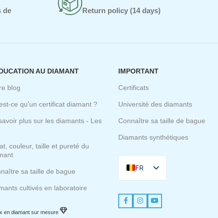
s de
Return policy (14 days)
ÉDUCATION AU DIAMANT
IMPORTANT
re blog
Certificats
est-ce qu'un certificat diamant ?
Université des diamants
savoir plus sur les diamants - Les
Connaître sa taille de bague
Diamants synthétiques
t, couleur, taille et pureté du
mant
FR
naître sa taille de bague
EN
mants cultivés en laboratoire
NL
IT
ux en diamant sur mesure