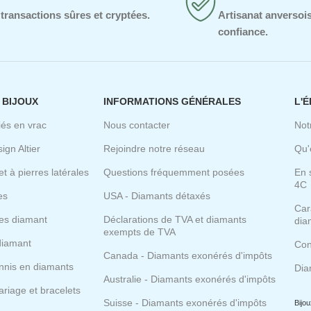
transactions sûres et cryptées.
Artisanat anversoi
confiance.
 BIJOUX
INFORMATIONS GÉNÉRALES
L'
iés en vrac
Nous contacter
Not
gn Altier
Rejoindre notre réseau
Qu'
t à pierres latérales
Questions fréquemment posées
En 
4C
es
USA - Diamants détaxés
Cara
les diamant
Déclarations de TVA et diamants
dia
exempts de TVA
diamant
Con
Canada - Diamants exonérés d'impôts
ennis en diamants
Dia
Australie - Diamants exonérés d'impôts
ariage et bracelets
Suisse - Diamants exonérés d'impôts
Bijo