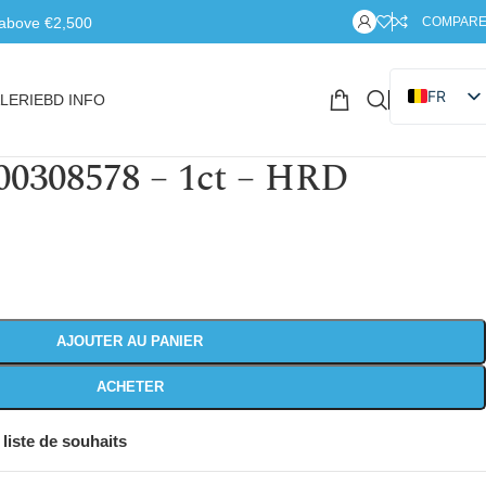
 above €2,500
COMPAR
FR
LERIE
BD INFO
EN
NL
00308578 – 1ct – HRD
IT
AJOUTER AU PANIER
ACHETER
 liste de souhaits