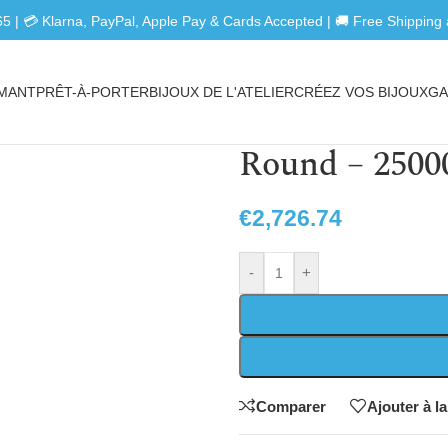
5 | 💳 Klarna, PayPal, Apple Pay & Cards Accepted | 🚚 Free Shipping
AMANT
PRÊT-À-PORTER
BIJOUX DE L'ATELIER
CRÉEZ VOS BIJOUX
GA
Round – 2500
€
2,726.74
-
+
Comparer
Ajouter à la