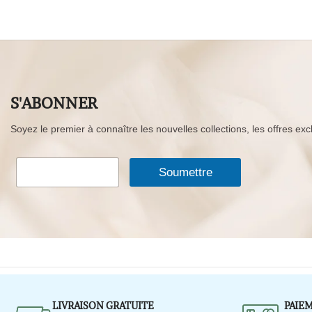
S'ABONNER
Soyez le premier à connaître les nouvelles collections, les offres exc
*
C
*
Soumettre
o
*
u
r
r
i
e
l
*
LIVRAISON GRATUITE
PAIE