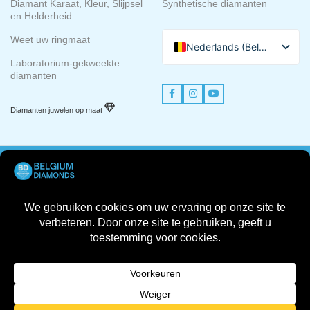
Diamant Karaat, Kleur, Slijpsel
Synthetische diamanten
en Helderheid
Weet uw ringmaat
Nederlands (België)
Laboratorium-gekweekte
English
diamanten
Français de Belgique
Italiano
Diamanten juwelen op maat
Company Number
- 0809.582.883
© 2025 Belgium DIAMONDS. Alle rechten voorbehouden.