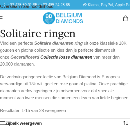
+32 475 50 01 95 / +32 485 24 28 65
💳 Klarna, PayPal, Apple Pay & 
Overslaan naar hoofdinhoud
Solitaire ringen
Vind een perfecte
Solitaire diamanten ring
uit onze klassieke 18K
gouden en platina collectie en kies dan je perfecte diamant uit
onze
Gecertificeerd
Collectie losse diamanten
van meer dan
20.000 diamanten.
De verlovingsringencollectie van Belgium Diamond is Europees
vervaardigd uit 18k wit, geel en roze goud of platina. Onze prachtige
diamanten verlovingsringen zijn ontworpen voor dat speciale
moment van twee mensen die samen een leven van liefde beginnen.
Resultaten 1-15 van 28 weergeven
Zijbalk weergeven