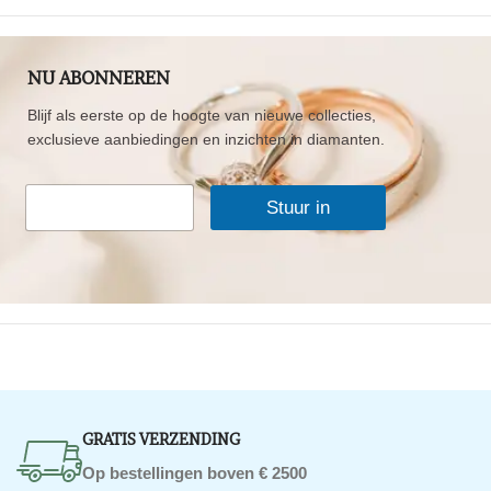
NU ABONNEREN
Blijf als eerste op de hoogte van nieuwe collecties,
exclusieve aanbiedingen en inzichten in diamanten.
*
E
*
Stuur in
-
E
m
-
a
m
i
a
l
i
*
l
GRATIS VERZENDING
Op bestellingen boven € 2500